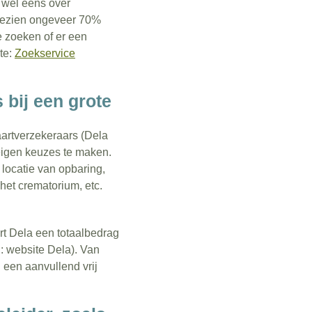
s wel eens over
ngezien ongeveer 70%
e zoeken of er een
te:
Zoekservice
 bij een grote
aartverzekeraars (Dela
w eigen keuzes te maken.
 locatie van opbaring,
het crematorium, etc.
rt Dela een totaalbedrag
n: website Dela). Van
een aanvullend vrij