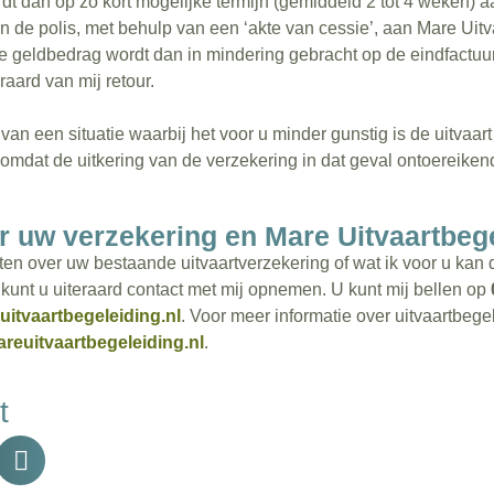
t dan op zo kort mogelijke termijn (gemiddeld 2 tot 4 weken) aa
n de polis, met behulp van een ‘akte van cessie’, aan Mare Uitv
de geldbedrag wordt dan in mindering gebracht op de eindfactuu
teraard van mij retour.
van een situatie waarbij het voor u minder gunstig is de uitvaart 
omdat de uitkering van de verzekering in dat geval ontoereikend i
r uw verzekering en Mare Uitvaartbeg
en over uw bestaande uitvaartverzekering of wat ik voor u kan 
kunt u uiteraard contact met mij opnemen. U kunt mij bellen op
itvaartbegeleiding.nl
. Voor meer informatie over uitvaartbeg
reuitvaartbegeleiding.nl
.
t