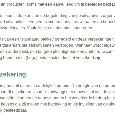
 en producten, soms met een aanvullend vrij te besteden bedra
ten kunt u denken aan de begeleiding van de uitvaartverzorger 
ard uitvaartkist, een gemaximeerd aantal rouwkaarten en beper
itvaartlocaties. Vaak zit de catering niet inbegrepen.
sis van een “standaard pakket” geregeld en deze verzekeringe
zekeraars die zelf uitvaarten verzorgen. Wanneer wordt afgew
, een andere kist, een langere plechtigheid, een ander rouwcent
g houden met (hoge) extra kosten die niet verzekerd zijn.
rzekering
ring betaalt u een maandelijkse premie. De hoogte van de premi
n wordt uitgekeerd. Jaarlijks ontvangt u een overzicht van de ve
j overlijden kunnen de nabestaanden het verzekerde bedrag beste
e keuzes die zij maken met betrekking tot de invulling van de uit
rij besteedbaar.