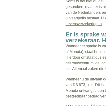
Soms is het niet duideli
gesproken, maar er is n
van de Nederlanders een 
uitvaartpolis bestaat. U
Levensverzekeringen
.
Er is sprake v
verzekeraar. H
Wanneer er sprake is va
of Monuta), staat het u 
Hierdoor ontstaat dus ee
het rouwcentrum, de loca
etc. Allemaal zaken die 
Wanneer u de uitvaart d
van € 3.673,- uit. Dit i
Monuta ontvangt u een b
besteedbaar bedrag verz