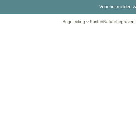
Voor het melden va
Begeleiding
Kosten
Natuurbegraven
Berichten