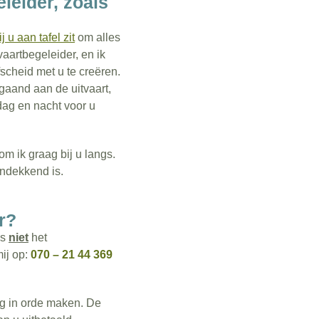
leider, zoals
j u aan tafel zit
om alles
aartbegeleider, en ik
fscheid met u te creëren.
gaand aan de uitvaart,
 dag en nacht voor u
m ik graag bij u langs.
endekkend is.
r?
us
niet
het
ij op:
070 – 21 44 369
ag in orde maken. De