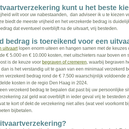
tvaartverzekering kunt u het beste ki
jheid wilt voor uw nabestaanden, dan adviseer ik u te kiezen v
ze biedt de meeste vrijheid en het verzekerde bedrag is duidel
rag dat eventueel overblijft na de uitvaart, vrij besteden.
 bedrag is toereikend voor een uitva
 uitvaart
lopen enorm uiteen en hangen samen met de keuzes 
 de € 5.000 en € 10.000 kosten, met uitschieters naar boven en 
ost is de keuze voor
begraven of cremeren
, waarbij begraven h
, dan is het verstandig uit te gaan van een minimaal verzekerd 
en verzekerd bedrag rond de € 7.500 waarschijnlijk voldoende z
elde kosten in de regio Den Haag in 2024.
u een verzekerd bedrag te bepalen dat past bij uw persoonlijke si
zekering zal geld wat overblijft in ieder geval vrij te besteden 
 te kort of dekt de verzekering niet alles (wat veel voorkomt bi
eten bijbetalen.
uitvaartverzekering?