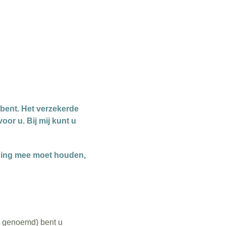
 bent. Het verzekerde
oor u. Bij mij kunt u
ening mee moet houden,
s genoemd) bent u