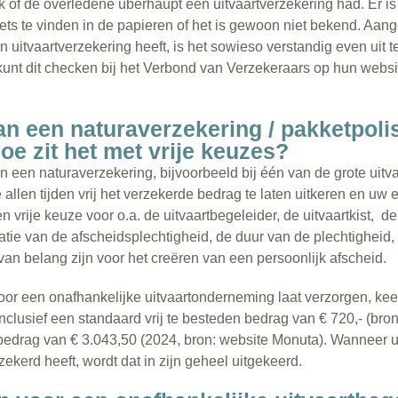
jk of de overledene überhaupt een uitvaartverzekering had. Er i
iets te vinden in de papieren of het is gewoon niet bekend. Aa
uitvaartverzekering heeft, is het sowieso verstandig even uit t
 kunt dit checken bij het Verbond van Verzekeraars op hun websi
an een naturaverzekering / pakketpolis
oe zit het met vrije keuzes?
n een naturaverzekering, bijvoorbeeld bij één van de grote uitv
te allen tijden vrij het verzekerde bedrag te laten uitkeren en u
n vrije keuze voor o.a. de uitvaartbegeleider, de uitvaartkist, de
tie van de afscheidsplechtigheid, de duur van de plechtigheid, 
van belang zijn voor het creëren van een persoonlijk afscheid.
oor een onafhankelijke uitvaartonderneming laat verzorgen, kee
s inclusief een standaard vrij te besteden bedrag van € 720,- (bro
edrag van € 3.043,50 (2024, bron: website Monuta). Wanneer u 
ekerd heeft, wordt dat in zijn geheel uitgekeerd.