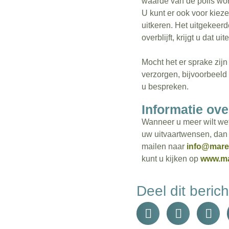
waarde van de polis word
U kunt er ook voor kieze
uitkeren. Het uitgekeer
overblijft, krijgt u dat ui
Mocht het er sprake zijn 
verzorgen, bijvoorbeeld 
u bespreken.
Informatie ove
Wanneer u meer wilt wet
uw uitvaartwensen, dan 
mailen naar
info@mareu
kunt u kijken op
www.ma
Deel dit berich