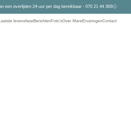
n een overlijden 24-uur per dag bereikbaar - 070 21 44 369
Laatste levensfase
Berichten
Foto’s
Over Mare
Ervaringen
Contact