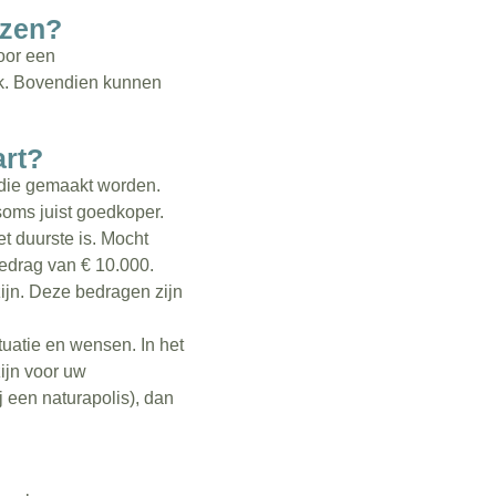
ezen?
oor een
ijk. Bovendien kunnen
art?
die gemaakt worden.
soms juist goedkoper.
et duurste is. Mocht
bedrag van € 10.000.
ijn. Deze bedragen zijn
tuatie en wensen. In het
zijn voor uw
j een naturapolis), dan