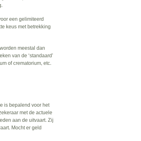
g.
voor een gelimiteerd
kte keus met betrekking
n worden meestal dan
eken van de ‘standaard’
rum of crematorium, etc.
e is bepalend voor het
rzekeraar met de actuele
den aan de uitvaart. Zij
vaart. Mocht er geld