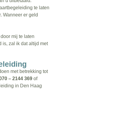
n u uitbetaald.
aartbegeleiding te laten
r. Wanneer er geld
door mij te laten
s, zal ik dat altijd met
eleiding
doen met betrekking tot
070 – 2144 369
of
eleiding in Den Haag