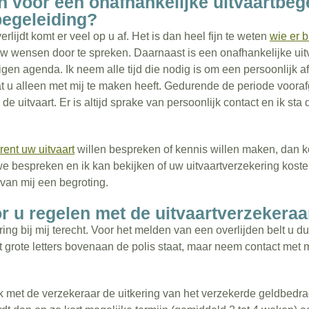
 voor een onafhankelijke uitvaartbege
begeleiding?
lijdt komt er veel op u af. Het is dan heel fijn te weten
wie er bi
 wensen door te spreken. Daarnaast is een onafhankelijke uitv
gen agenda. Ik neem alle tijd die nodig is om een persoonlijk a
at u alleen met mij te maken heeft. Gedurende de periode vooraf
e uitvaart. Er is altijd sprake van persoonlijk contact en ik sta
ent uw uitvaart
willen bespreken of kennis willen maken, dan ko
 bespreken en ik kan bekijken of uw uitvaartverzekering kost
van mij een begroting.
r u regelen met de uitvaartverzekeraa
ing bij mij terecht. Voor het melden van een overlijden belt u d
grote letters bovenaan de polis staat, maar neem contact met m
 ik met de verzekeraar de uitkering van het verzekerde geldbedr