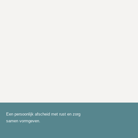
Een persoonlijk afscheid met rust en zorg
samen vormgeven.