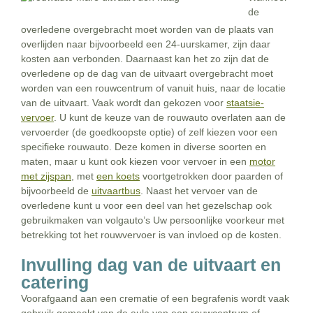
de
overledene overgebracht moet worden van de plaats van
overlijden naar bijvoorbeeld een 24-uurskamer, zijn daar
kosten aan verbonden. Daarnaast kan het zo zijn dat de
overledene op de dag van de uitvaart overgebracht moet
worden van een rouwcentrum of vanuit huis, naar de locatie
van de uitvaart. Vaak wordt dan gekozen voor
staatsie-
vervoer
. U kunt de keuze van de rouwauto overlaten aan de
vervoerder (de goedkoopste optie) of zelf kiezen voor een
specifieke rouwauto. Deze komen in diverse soorten en
maten, maar u kunt ook kiezen voor vervoer in een
motor
met zijspan
, met
een koets
voortgetrokken door paarden of
bijvoorbeeld de
uitvaartbus
. Naast het vervoer van de
overledene kunt u voor een deel van het gezelschap ook
gebruikmaken van volgauto’s Uw persoonlijke voorkeur met
betrekking tot het rouwvervoer is van invloed op de kosten.
Invulling dag van de uitvaart en
catering
Voorafgaand aan een crematie of een begrafenis wordt vaak
gebruik gemaakt van de aula van een rouwcentrum of