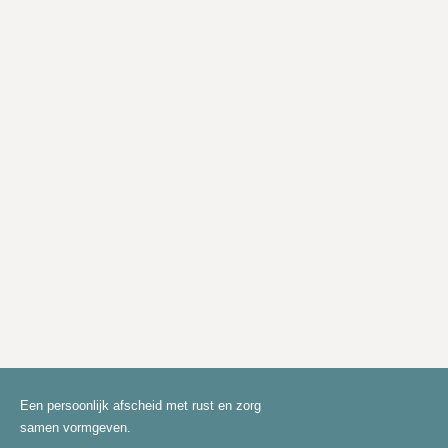
Een persoonlijk afscheid met rust en zorg
samen vormgeven.